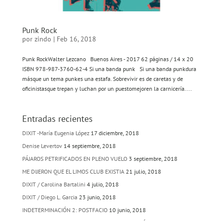
Punk Rock
por
zindo
|
Feb 16, 2018
Punk RockWalter Lezcano Buenos Aires - 2017 62 páginas / 14 x 20
ISBN 978-987-3760-62-4 Si una banda punk Si una banda punkdura
másque un tema punkes una estafa. Sobrevivir es de caretas y de
oficinistasque trepan y luchan por un puestomejoren la carnicería....
Entradas recientes
DIXIT -María Eugenia López
17 diciembre, 2018
Denise Levertov
14 septiembre, 2018
PÁJAROS PETRIFICADOS EN PLENO VUELO
3 septiembre, 2018
ME DIJERON QUE EL LIMOS CLUB EXISTIA
21 julio, 2018
DIXIT / Carolina Bartalini
4 julio, 2018
DIXIT / Diego L. Garcia
23 junio, 2018
INDETERMINACIÓN 2: POSTFACIO
10 junio, 2018