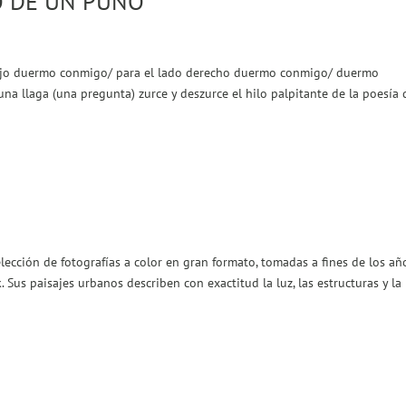
O DE UN PUÑO
jo duermo conmigo/ para el lado derecho duermo conmigo/ duermo
 llaga (una pregunta) zurce y deszurce el hilo palpitante de la poesía 
ección de fotografías a color en gran formato, tomadas a fines de los añ
 Sus paisajes urbanos describen con exactitud la luz, las estructuras y la