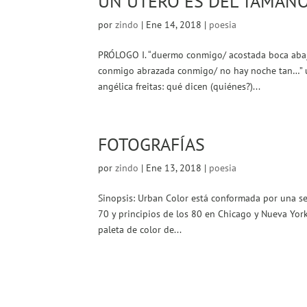
UN ÚTERO ES DEL TAMAÑ
por
zindo
|
Ene 14, 2018
|
poesia
PRÓLOGO I. “duermo conmigo/ acostada boca aba
conmigo abrazada conmigo/ no hay noche tan…” una
angélica freitas: qué dicen (quiénes?)...
FOTOGRAFÍAS
por
zindo
|
Ene 13, 2018
|
poesia
Sinopsis: Urban Color está conformada por una sel
70 y principios de los 80 en Chicago y Nueva York.
paleta de color de...