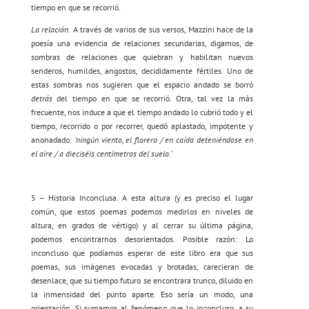
tiempo en que se recorrió.
La relación.
A través de varios de sus versos, Mazzini hace de la
poesía una evidencia de relaciones secundarias, digamos, de
sombras de relaciones que quiebran y habilitan nuevos
senderos, humildes, angostos, decididamente fértiles. Uno de
estas sombras nos sugieren que el espacio andado se borró
detrás
del tiempo en que se recorrió. Otra, tal vez la más
frecuente, nos induce a que el tiempo andado lo cubrió todo y el
tiempo, recorrido o por recorrer, quedó aplastado, impotente y
anonadado:
‘ningún viento, el florero / en caída deteniéndose en
el aire / a dieciséis centímetros del suelo.’
5 – Historia Inconclusa. A esta altura (y es preciso el lugar
común, que estos poemas podemos medirlos en niveles de
altura, en grados de vértigo) y al cerrar su última página,
podemos encontrarnos desorientados. Posible razón: Lo
inconcluso que podíamos esperar de este libro era que sus
poemas, sus imágenes evocadas y brotadas, carecieran de
desenlace, que su tiempo futuro se encontrara trunco, diluido en
la inmensidad del punto aparte. Eso sería un modo, una
orientación. Si sumamos al fenómeno que lo inconcluso, a su