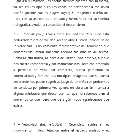
lugar. (En su mayoría, los poetas siempre cuentan con la marca,
ya sea en los ojos o en los codos, de pertenecer a esa única
nación posible que es
ningún lugar.
) El magnífico diseño del
libro, con su astronauta tironeado y hermanado por su sombra
holográfica, ayudan a consolidar el desconcierto.
3 – ´
I look at you / Across those fire and the dark.´
Con esta
perturbadora cita de Weldon Kees se abre Historia inconclusa de
la velocidad. Es un comienzo representativo del fenómeno que
podemos vislumbrar mientras leemos sus más de 40 textos.
Como la cita indica, la poesía de Mazzini nos observa, aunque
nos cueste reconocerlo y por momentos nos lleve con precisión
a perderlo de vista por completo, nunca perdiendo su
potencialidad y firmeza. Las múltiples imágenes que su poesía
desprende nos puede sugerir al juego de un niño con problemas
de conducta por primera vez quieto, en observación intensa a
alguna miniatura que desconocemos, que no sabemos bien si
queremos conocer pero que de algún modo agradecemos que
exista.
4 – Velocidad: (lat.
velócitas
) f. Celeridad, rapidez en el
movimiento ||
Mec.
Relación entre el espacio andado y el