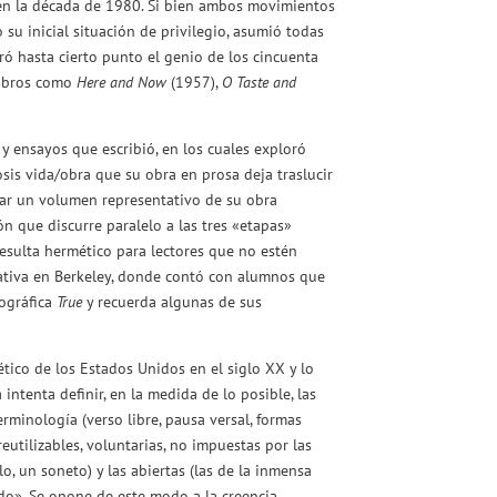
o en la década de 1980. Si bien ambos movimientos
 su inicial situación de privilegio, asumió todas
ró hasta cierto punto el genio de los cincuenta
libros como
Here and Now
(1957),
O Taste and
y ensayos que escribió, en los cuales exploró
sis vida/obra que su obra en prosa deja traslucir
icar un volumen representativo de su obra
n que discurre paralelo a las tres «etapas»
 resulta hermético para lectores que no estén
reativa en Berkeley, donde contó con alumnos que
ográfica
True
y recuerda algunas de sus
tico de los Estados Unidos en el siglo XX y lo
ntenta definir, en la medida de lo posible, las
inología (verso libre, pausa versal, formas
eutilizables, voluntarias, no impuestas por las
o, un soneto) y las abiertas (las de la inmensa
tado». Se opone de este modo a la creencia