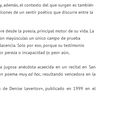
y, además, el contexto del que surgen es también
icones de un sentir poético que discurre entre la
re desde la poesía, principal motor de su vida. La
a con mayúsculas un único campo de prueba
lacencia. Solo por eso, porque su testimonio
r pereza o incapacidad (o peor aún,
na jugosa anécdota acaecida en un recital en San
n un poema muy
ad hoc
, resultando vencedora en la
ca de Denise Levertov», publicado en 1999 en el