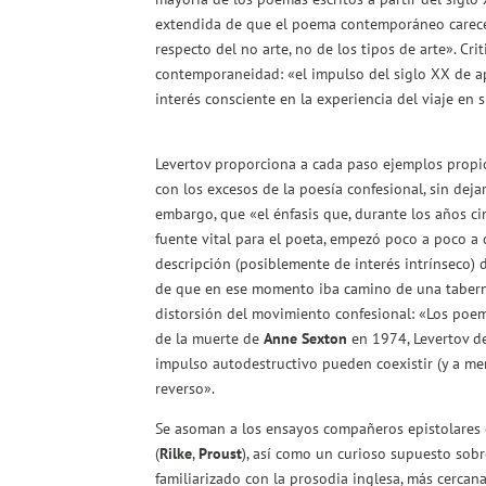
extendida de que el poema contemporáneo carece d
respecto del no arte, no de los tipos de arte». Crit
contemporaneidad: «el impulso del siglo XX de apa
interés consciente en la experiencia del viaje en s
Levertov proporciona a cada paso ejemplos propios
con los excesos de la poesía confesional, sin deja
embargo, que «el énfasis que, durante los años ci
fuente vital para el poeta, empezó poco a poco a 
descripción (posiblemente de interés intrínseco) 
de que en ese momento iba camino de una taberna 
distorsión del movimiento confesional: «Los poem
de la muerte de
Anne Sexton
en 1974,
L
evertov de
impulso autodestructivo pueden coexistir (y a men
reverso».
Se asoman a los ensayos compañeros epistolares
(
Rilke
,
Proust
), así como un curioso supuesto sobre
familiarizado con la prosodia inglesa, más cercana