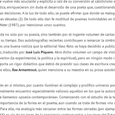
se vuelve más acuciante y explícita a raíz de su conversión al catolicism
ítica, enriquecieron sin duda el desarrollo de una poeta que, cuestionando
vas decisiones. A la luz de todo ello, se puede afirmar que donde se malog
tes décadas (2)
. De todo ello dan fe multitud de poemas inolvidables en 
 Water
(1987), por mencionar unos cuantos.
da no solo por su poesía, sino también por el ingente volumen de cartas 
e su tiempo. Dos autobiografías recientes contribuyen a remarcar la simbio
es una buena noticia que la editorial Vaso Roto se haya decidido a publ
s
, traducido por
José Luis Piquero
. Abre dicho volumen un campo de visió
ertov (la experimental, la política y la espiritual), pero en ningún modo
aporta un rigor didáctico que debió de presidir sus clases de escritura c
e ellos,
Rae Armantrout
, quien menciona a su maestra en su prosa autobi
s en sí mismos, por cuanto iluminan el complejo y prolífico universo poé
nalmente encuentro especialmente valiosos aquellos en los que la autora i
e llamamos «poesía contemporánea». Comenzando con el estudio de la term
a importancia de la forma en el poema, aun cuando se trate de formas «no r
Para ella, «la analogía más cercana» entre las formas cerradas (por ejempl
XX) es «la de las leyes de la conciencia contrapuestas a las leyes del Es