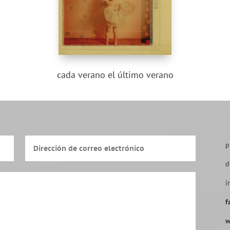
cada verano el último verano
p
d
i
f
w