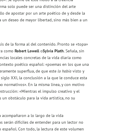
rma solo puede ser una distinción del arte
 ello de apostar por un arte poético de y desde la
a un deseo de mayor libertad, sino más bien a un
is de la forma al del contenido. Pronto se «topa»
tura como
Robert Lowell
o
Sylvia Plath
. Señala, sin
ncias locales concretas de la vida diaria como
l contexto poético español: «poemas en los que una
nteramente superflua, de que este
lo había
visto
y
glo XXI, la conclusión a la que le conduce esta
o normativos». En la misma línea, y con motivo
strucción: «Mientras el impulso creativo y el
un obstáculo para la vida artística, no su
la acompañaron a lo largo de la vida
s serán difíciles de entender para un lector no
co español. Con todo, la lectura de este volumen