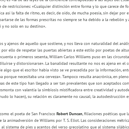
e restricciones: «Cualquier distinción entre forma y lo que carece de fo
ica así la falta de ritmo, es decir, de oído, de mucha poesía, sin dejar por
rtarse de las formas prescritas no siempre se ha debido a la rebelión y 
í y no solo en su destino».
 y ajenos de aquello que sostiene, y nos lleva con naturalidad del anális
r por ello de respetar las puertas abiertas a este estilo por poetas de al
ncuenta o primeros sesenta, William Carlos Williams puso en las circunsta
diluirse y distorsionarse». La banalidad resultante no nos es ajena en e
de algo que el escritor había visto se ve precedida por la información, e
porque necesitaba una cerveza». Tampoco resulta anacrónica, en pleno si
as de este tipo han llegado a ser tan prevalentes que son aceptados com
smonta con valentía la simbiosis mistificadora entre creatividad y autode
udo lo hacen), su relación es claramente no causal; la autodestrucción es 
 como el poeta de San Francisco
Robert Duncan
, filiaciones poéticas que 
 la animadversión de Williams por T. S. Eliot. Las consideraciones métrica
 al sistema de pies y acentos del verso grecolatino que al sistema silábi