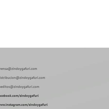
rensa@zindoygafuri.com
istribucion@zindoygafuri.com
neditos@zindoygafuri.com
acebook.com/zindoygafuri
ww.instagram.com/zindoygafuri