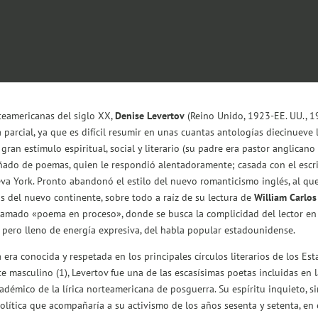
rteamericanas del siglo XX,
Denise Levertov
(Reino Unido, 1923-EE. UU., 1
parcial, ya que es difícil resumir en unas cuantas antologías diecinueve
an estímulo espiritual, social y literario (su padre era pastor anglicano d
ado de poemas, quien le respondió alentadoramente; casada con el escr
a York. Pronto abandonó el estilo del nuevo romanticismo inglés, al que
s del nuevo continente, sobre todo a raíz de su lectura de
William Carlos
 llamado «poema en proceso», donde se busca la complicidad del lector e
l pero lleno de energía expresiva, del habla popular estadounidense.
 era conocida y respetada en los principales círculos literarios de los E
e masculino (1)
, Levertov fue una de las escasísimas poetas incluidas en 
adémico de la lírica norteamericana de posguerra. Su espíritu inquieto, si
olítica que acompañaría a su activismo de los años sesenta y setenta, en 