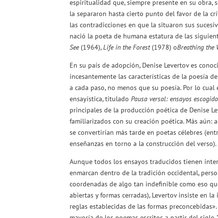
espiritualidad que, siempre presente en su obra, 
la separaron hasta cierto punto del favor de la cr
las contradicciones en que la situaron sus sucesi
nació la poeta de humana estatura de las siguien
See
(1964),
Life in the Forest
(1978) o
Breathing the
En su país de adopción, Denise Levertov es conoci
incesantemente las características de la poesía d
a cada paso, no menos que su poesía. Por lo cual 
ensayística, titulado
Pausa versal: ensayos escogido
principales de la producción poética de Denise Lev
familiarizados con su creación poética. Más aún: 
se convertirían más tarde en poetas célebres (entr
enseñanzas en torno a la construcción del verso).
Aunque todos los ensayos traducidos tienen interé
enmarcan dentro de la tradición occidental, perso
coordenadas de algo tan indefinible como eso qu
abiertas y formas cerradas), Levertov insiste en l
reglas establecidas de las formas preconcebidas». 
mayoría de los poemas escritos a partir del siglo 