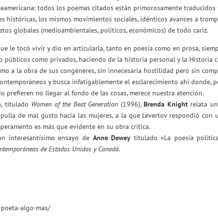
rteamericana: todos los poemas citados están primorosamente traducidos 
s históricas, los mismos movimientos sociales, idénticos avances a tromp
retos globales (medioambientales, políticos, económicos) de todo cariz.
ue le tocó vivir y dio en articularla, tanto en poesía como en prosa, siemp
to públicos como privados, haciendo de la historia personal y la Histori
smo a la obra de sus congéneres, sin innecesaria hostilidad pero sin comp
ontemporáneos y busca infatigablemente el esclarecimiento ahí donde, po
do prefieren no llegar al fondo de las cosas, merece nuestra atención.
 titulado
Women of the Beat Generation
(1996),
Brenda Knight
relata u
 pulla de mal gusto hacia las mujeres, a la que Levertov respondió co
emperamento es más que evidente en su obra crítica.
n interesantísimo ensayo de
Anne Dewey
titulado «La poesía políti
contemporáneas de Estados Unidos y Canadá
.
-poeta-algo-mas/