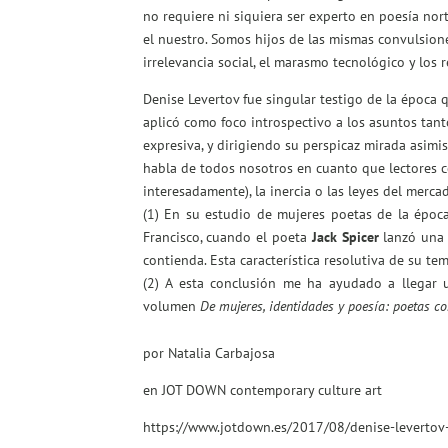
no requiere ni siquiera ser experto en poesía no
el nuestro. Somos hijos de las mismas convulsione
irrelevancia social, el marasmo tecnológico y los 
Denise Levertov fue singular testigo de la época q
aplicó como foco introspectivo a los asuntos tan
expresiva, y dirigiendo su perspicaz mirada asimi
habla de todos nosotros en cuanto que lectores c
interesadamente), la inercia o las leyes del merca
(1)
En su estudio de mujeres poetas de la época,
Francisco, cuando el poeta
Jack Spicer
lanzó una
contienda. Esta característica resolutiva de su t
(2)
A esta conclusión me ha ayudado a llegar u
volumen
De mujeres, identidades y poesía: poetas 
por Natalia Carbajosa
en JOT DOWN contemporary culture art
https://www.jotdown.es/2017/08/denise-levertov