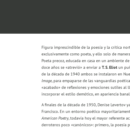
Figura imprescindible de la poesía y la crítica no
exclusivamente como poeta, y ello solo de manera 
Poeta precoz, educada en casa en un ambiente de gr
doce años se «atrevió» a enviar a
T. S. Eliot
un puñ
de la década de 1940 ambos se instalaron en Nuev
Image
, para empaparse de las vanguardias poética
«acabado» de reflexiones y emociones sutiles al
incorporar el estilo demótico, en apariencia bana
A finales de la década de 1950, Denise Levertov ya
Francisco. En un entorno poético mayoritariament
American Poetry
, todavía hoy el mayor referente ac
derroteros poco «canónicos»: primero, la poesía p