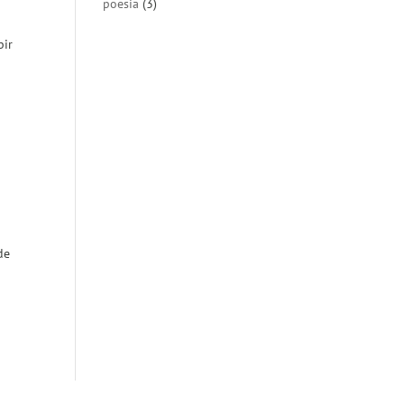
poesia
(3)
bir
de