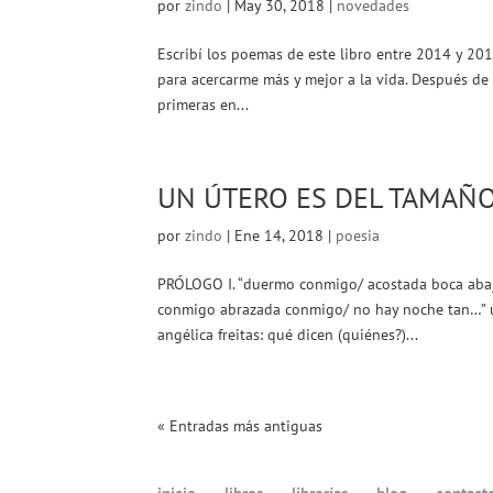
por
zindo
|
May 30, 2018
|
novedades
Escribí los poemas de este libro entre 2014 y 2018
para acercarme más y mejor a la vida. Después de
primeras en...
UN ÚTERO ES DEL TAMAÑ
por
zindo
|
Ene 14, 2018
|
poesia
PRÓLOGO I. “duermo conmigo/ acostada boca aba
conmigo abrazada conmigo/ no hay noche tan…” una
angélica freitas: qué dicen (quiénes?)...
« Entradas más antiguas