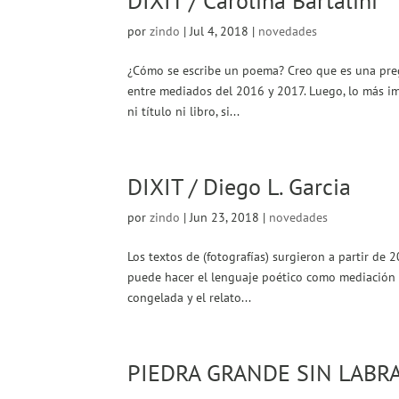
DIXIT / Carolina Bartalini
por
zindo
|
Jul 4, 2018
|
novedades
¿Cómo se escribe un poema? Creo que es una pregu
entre mediados del 2016 y 2017. Luego, lo más imp
ni título ni libro, si...
DIXIT / Diego L. Garcia
por
zindo
|
Jun 23, 2018
|
novedades
Los textos de (fotografías) surgieron a partir de 
puede hacer el lenguaje poético como mediación e
congelada y el relato...
PIEDRA GRANDE SIN LABR