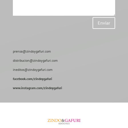
Enviar
prensa@zindoygafuri.com
distribucion@zindoygafuri.com
ineditos@zindoygafuri.com
facebook.com/zindoygafuri
www.instagram.com/zindoygafuri