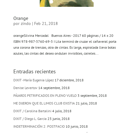
Orange
por
zindo
|
Feb 21, 2018
orangeSilvina Mercadal Buenos Aires - 2017 60 páginas / 14 x 20
ISBN 978-987-3760-69-3 I Lila terminó de cruzar el cañaveral porta
una corona de trenzas, otra de cintas. Es larga, espiralada lleva botas
azules, las cintas del deseo ondulan invisibles, caireles...
Entradas recientes
DIXIT -María Eugenia López
17 diciembre, 2018
Denise Levertov
14 septiembre, 2018
PÁJAROS PETRIFICADOS EN PLENO VUELO
3 septiembre, 2018
ME DIJERON QUE EL LIMOS CLUB EXISTIA
21 julio, 2018
DIXIT / Carolina Bartalini
4 julio, 2018
DIXIT / Diego L. Garcia
23 junio, 2018
INDETERMINACIÓN 2: POSTFACIO
10 junio, 2018