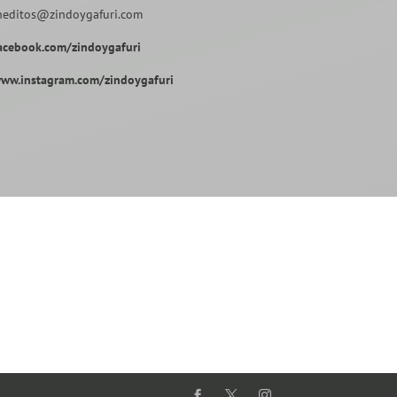
neditos@zindoygafuri.com
acebook.com/zindoygafuri
ww.instagram.com/zindoygafuri