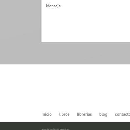
inicio
libros
librerías
blog
contact
diseño
mónica elizalde