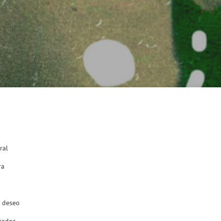
ral
ra
l deseo