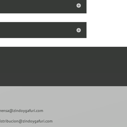
rensa@zindoygafuri.com
istribucion@zindoygafuri.com