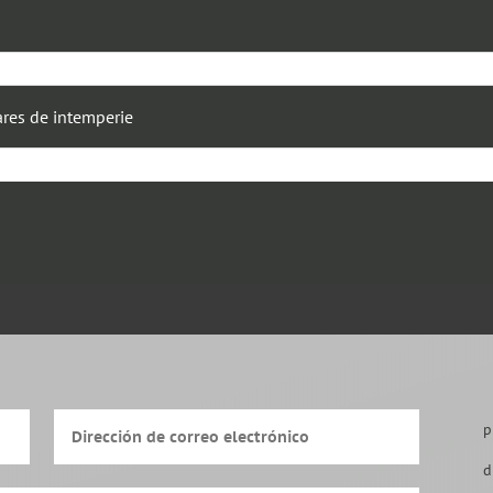
res de intemperie
p
d