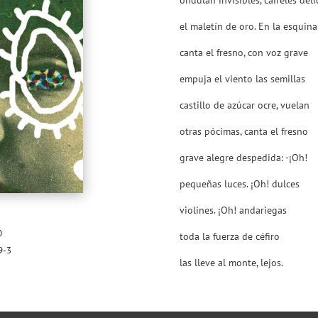
ondulan invisibles, caireles del
el maletín de oro. En la esquina
canta el fresno, con voz grave
empuja el viento las semillas
castillo de azúcar ocre, vuelan
otras pócimas, canta el fresno
grave alegre despedida: -¡Oh!
pequeñas luces. ¡Oh! dulces
violines. ¡Oh! andariegas
0
toda la fuerza de céfiro
9-3
las lleve al monte, lejos.