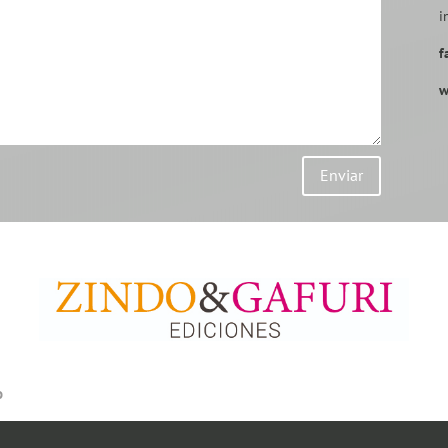
i
f
w
Enviar
o