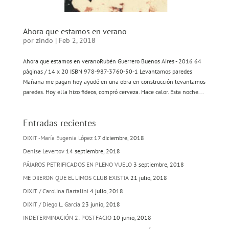
Ahora que estamos en verano
por
zindo
|
Feb 2, 2018
Ahora que estamos en veranoRubén Guerrero Buenos Aires - 2016 64
páginas / 14 x 20 ISBN 978-987-3760-50-1 Levantamos paredes
Mañana me pagan hoy ayudé en una obra en construcción levantamos
paredes. Hoy ella hizo fideos, compró cerveza. Hace calor. Esta noche...
Entradas recientes
DIXIT -María Eugenia López
17 diciembre, 2018
Denise Levertov
14 septiembre, 2018
PÁJAROS PETRIFICADOS EN PLENO VUELO
3 septiembre, 2018
ME DIJERON QUE EL LIMOS CLUB EXISTIA
21 julio, 2018
DIXIT / Carolina Bartalini
4 julio, 2018
DIXIT / Diego L. Garcia
23 junio, 2018
INDETERMINACIÓN 2: POSTFACIO
10 junio, 2018