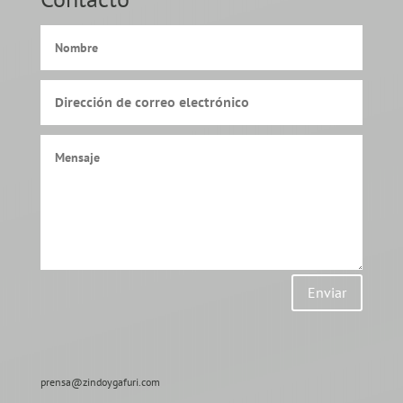
Enviar
prensa@zindoygafuri.com