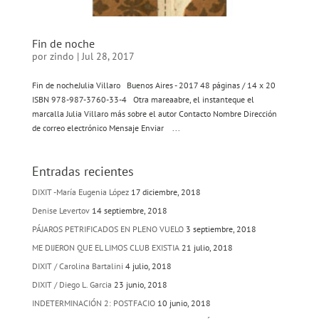
Fin de noche
por
zindo
|
Jul 28, 2017
Fin de nocheJulia Villaro Buenos Aires - 2017 48 páginas / 14 x 20
ISBN 978-987-3760-33-4 Otra mareaabre, el instanteque el
marcalla Julia Villaro más sobre el autor Contacto Nombre Dirección
de correo electrónico Mensaje Enviar ...
Entradas recientes
DIXIT -María Eugenia López
17 diciembre, 2018
Denise Levertov
14 septiembre, 2018
PÁJAROS PETRIFICADOS EN PLENO VUELO
3 septiembre, 2018
ME DIJERON QUE EL LIMOS CLUB EXISTIA
21 julio, 2018
DIXIT / Carolina Bartalini
4 julio, 2018
DIXIT / Diego L. Garcia
23 junio, 2018
INDETERMINACIÓN 2: POSTFACIO
10 junio, 2018