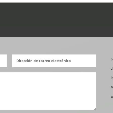
p
d
i
f
w