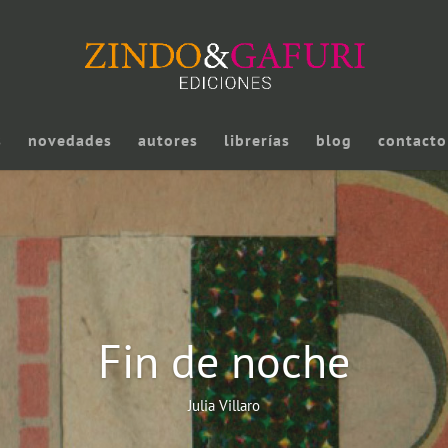
s
novedades
autores
librerías
blog
contacto
Fin de noche
Julia Villaro