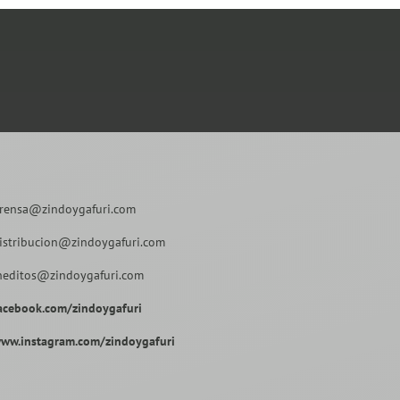
rensa@zindoygafuri.com
istribucion@zindoygafuri.com
neditos@zindoygafuri.com
acebook.com/zindoygafuri
ww.instagram.com/zindoygafuri