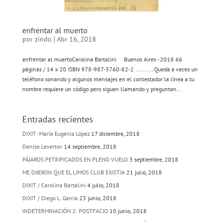
enfrentar al muerto
por
zindo
|
Abr 16, 2018
enfrentar al muertoCarolina Bartalini Buenos Aires - 2018 66
páginas / 14 x 20 ISBN 978-987-3760-82-2 … … … . Queda a veces un
teléfono sonando y algunos mensajes en el contestador la línea a tu
nombre requiere un código pero siguen llamando y preguntan...
Entradas recientes
DIXIT -María Eugenia López
17 diciembre, 2018
Denise Levertov
14 septiembre, 2018
PÁJAROS PETRIFICADOS EN PLENO VUELO
3 septiembre, 2018
ME DIJERON QUE EL LIMOS CLUB EXISTIA
21 julio, 2018
DIXIT / Carolina Bartalini
4 julio, 2018
DIXIT / Diego L. Garcia
23 junio, 2018
INDETERMINACIÓN 2: POSTFACIO
10 junio, 2018