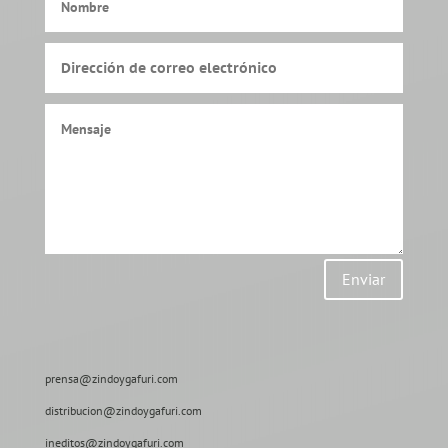
Enviar
prensa@zindoygafuri.com
distribucion@zindoygafuri.com
ineditos@zindoygafuri.com