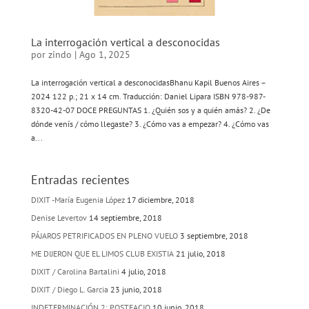
La interrogación vertical a desconocidas
por
zindo
|
Ago 1, 2025
La interrogación vertical a desconocidasBhanu Kapil Buenos Aires –
2024 122 p.; 21 x 14 cm. Traducción: Daniel Lipara ISBN 978-987-
8320-42-07 DOCE PREGUNTAS 1. ¿Quién sos y a quién amás? 2. ¿De
dónde venís / cómo llegaste? 3. ¿Cómo vas a empezar? 4. ¿Cómo vas
a...
Entradas recientes
DIXIT -María Eugenia López
17 diciembre, 2018
Denise Levertov
14 septiembre, 2018
PÁJAROS PETRIFICADOS EN PLENO VUELO
3 septiembre, 2018
ME DIJERON QUE EL LIMOS CLUB EXISTIA
21 julio, 2018
DIXIT / Carolina Bartalini
4 julio, 2018
DIXIT / Diego L. Garcia
23 junio, 2018
INDETERMINACIÓN 2: POSTFACIO
10 junio, 2018