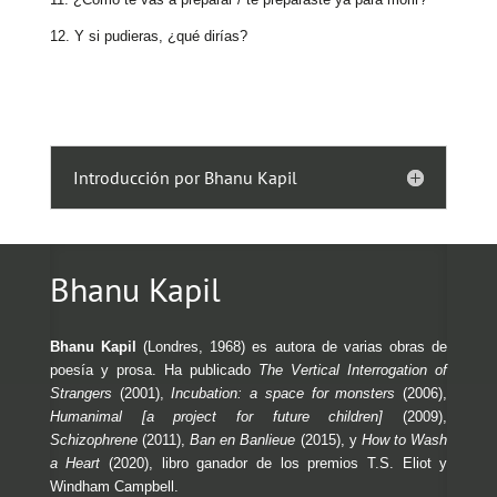
12. Y si pudieras, ¿qué dirías?
Introducción por Bhanu Kapil
Bhanu Kapil
Bhanu Kapil
(Londres, 1968) es autora de varias obras de
poesía y prosa. Ha publicado
The Vertical Interrogation of
Strangers
(2001),
Incubation: a space for monsters
(2006),
Humanimal [a project for future children]
(2009),
Schizophrene
(2011),
Ban en Banlieue
(2015), y
How to Wash
a Heart
(2020), libro ganador de los premios T.S. Eliot y
Windham Campbell.