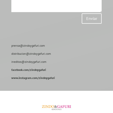
Enviar
prensa@zindoygafuri.com
distribucion@zindoygafuri.com
ineditos@zindoygafuri.com
facebook.com/zindoygafuri
www.instagram.com/zindoygafuri