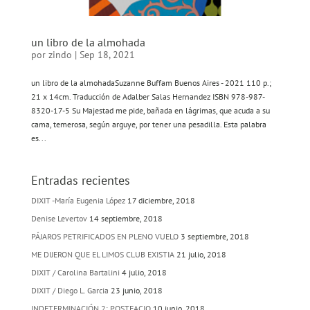
un libro de la almohada
por
zindo
|
Sep 18, 2021
un libro de la almohadaSuzanne Buffam Buenos Aires - 2021 110 p.;
21 x 14cm. Traducción de Adalber Salas Hernandez ISBN 978-987-
8320-17-5 Su Majestad me pide, bañada en lágrimas, que acuda a su
cama, temerosa, según arguye, por tener una pesadilla. Esta palabra
es...
Entradas recientes
DIXIT -María Eugenia López
17 diciembre, 2018
Denise Levertov
14 septiembre, 2018
PÁJAROS PETRIFICADOS EN PLENO VUELO
3 septiembre, 2018
ME DIJERON QUE EL LIMOS CLUB EXISTIA
21 julio, 2018
DIXIT / Carolina Bartalini
4 julio, 2018
DIXIT / Diego L. Garcia
23 junio, 2018
INDETERMINACIÓN 2: POSTFACIO
10 junio, 2018