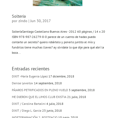
Soltería
por
zindo
|
Jun 30, 2017
SolteríaSantiago Castellano Buenos Aires - 2012 60 páginas / 14 x 20
ISBN 978-987-26279-8-0 parece de un cuento de hadas puedo
contarte un secreto? quiero robártelo y ponerlo juntito al mío y
fundirlos tiene muchas llaves? ay olvidate lo que dije para qué abrí la
boca...
Entradas recientes
DIXIT -María Eugenia López
17 diciembre, 2018
Denise Levertov
14 septiembre, 2018
PÁJAROS PETRIFICADOS EN PLENO VUELO
3 septiembre, 2018
ME DIJERON QUE EL LIMOS CLUB EXISTIA
21 julio, 2018
DIXIT / Carolina Bartalini
4 julio, 2018
DIXIT / Diego L. Garcia
23 junio, 2018
INDETERMINACIÓN 2: POSTFACIO
10 junio, 2018