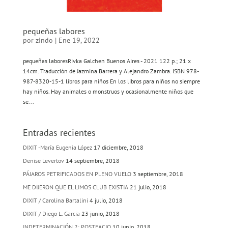
pequeñas labores
por
zindo
|
Ene 19, 2022
pequeñas laboresRivka Galchen Buenos Aires - 2021 122 p.; 21 x
14cm. Traducción de Jazmina Barrera y Alejandro Zambra. ISBN 978-
987-8320-15-1 libros para niños En los libros para niños no siempre
hay niños. Hay animales o monstruos y ocasionalmente niños que
se...
Entradas recientes
DIXIT -María Eugenia López
17 diciembre, 2018
Denise Levertov
14 septiembre, 2018
PÁJAROS PETRIFICADOS EN PLENO VUELO
3 septiembre, 2018
ME DIJERON QUE EL LIMOS CLUB EXISTIA
21 julio, 2018
DIXIT / Carolina Bartalini
4 julio, 2018
DIXIT / Diego L. Garcia
23 junio, 2018
INDETERMINACIÓN 2: POSTFACIO
10 junio, 2018