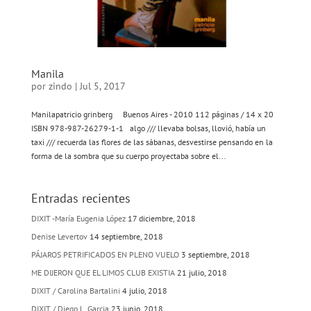
Manila
por
zindo
|
Jul 5, 2017
Manilapatricio grinberg Buenos Aires - 2010 112 páginas / 14 x 20
ISBN 978-987-26279-1-1 algo /// llevaba bolsas, llovió, había un
taxi /// recuerda las flores de las sábanas, desvestirse pensando en la
forma de la sombra que su cuerpo proyectaba sobre el...
Entradas recientes
DIXIT -María Eugenia López
17 diciembre, 2018
Denise Levertov
14 septiembre, 2018
PÁJAROS PETRIFICADOS EN PLENO VUELO
3 septiembre, 2018
ME DIJERON QUE EL LIMOS CLUB EXISTIA
21 julio, 2018
DIXIT / Carolina Bartalini
4 julio, 2018
DIXIT / Diego L. Garcia
23 junio, 2018