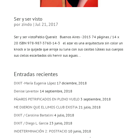
Ser y ser visto
por
zindo
|
Jul 21, 2017
Ser y ser vistoPablo Queralt Buenos Aires - 2015 74 páginas / 14 x
20 ISBN 978-987-3760-14-3 el azar es una arquitectura sin color un
knock a la quijada que arroja su luna con sus casitas lúteas sus cuerpos
sus cielos escarbados oís hervir sus aguas...
Entradas recientes
DIXIT -María Eugenia López
17 diciembre, 2018
Denise Levertov
14 septiembre, 2018
PÁJAROS PETRIFICADOS EN PLENO VUELO
3 septiembre, 2018
ME DIJERON QUE EL LIMOS CLUB EXISTIA
21 julio, 2018
DIXIT / Carolina Bartalini
4 julio, 2018
DIXIT / Diego L. Garcia
23 junio, 2018
INDETERMINACIÓN 2: POSTFACIO
10 junio, 2018