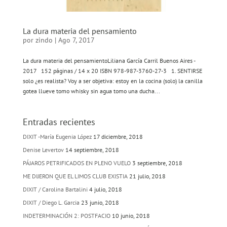
La dura materia del pensamiento
por
zindo
|
Ago 7, 2017
La dura materia del pensamientoLiliana García Carril Buenos Aires -
2017 152 páginas / 14 x 20 ISBN 978-987-3760-27-3 1. SENTIRSE
solo ¿es realista? Voy a ser objetiva: estoy en la cocina (solo) la canilla
gotea llueve tomo whisky sin agua tomo una ducha...
Entradas recientes
DIXIT -María Eugenia López
17 diciembre, 2018
Denise Levertov
14 septiembre, 2018
PÁJAROS PETRIFICADOS EN PLENO VUELO
3 septiembre, 2018
ME DIJERON QUE EL LIMOS CLUB EXISTIA
21 julio, 2018
DIXIT / Carolina Bartalini
4 julio, 2018
DIXIT / Diego L. Garcia
23 junio, 2018
INDETERMINACIÓN 2: POSTFACIO
10 junio, 2018