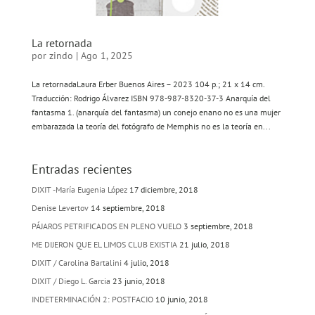
La retornada
por
zindo
|
Ago 1, 2025
La retornadaLaura Erber Buenos Aires – 2023 104 p.; 21 x 14 cm.
Traducción: Rodrigo Álvarez ISBN 978-987-8320-37-3 Anarquía del
fantasma 1. (anarquía del fantasma) un conejo enano no es una mujer
embarazada la teoría del fotógrafo de Memphis no es la teoría en...
Entradas recientes
DIXIT -María Eugenia López
17 diciembre, 2018
Denise Levertov
14 septiembre, 2018
PÁJAROS PETRIFICADOS EN PLENO VUELO
3 septiembre, 2018
ME DIJERON QUE EL LIMOS CLUB EXISTIA
21 julio, 2018
DIXIT / Carolina Bartalini
4 julio, 2018
DIXIT / Diego L. Garcia
23 junio, 2018
INDETERMINACIÓN 2: POSTFACIO
10 junio, 2018