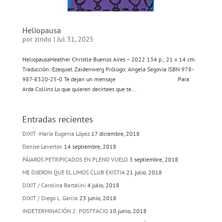
Heliopausa
por
zindo
|
Jul 31, 2025
HeliopausaHeather Christle Buenos Aires – 2022 134 p.; 21 x 14 cm.
Traducción: Ezequiel Zaidenwerg Prólogo: Angela Segovia ISBN 978-
987-8320-25-0 Te dejan un mensaje Para
Arda Collins Lo que quieren decirtees que te...
Entradas recientes
DIXIT -María Eugenia López
17 diciembre, 2018
Denise Levertov
14 septiembre, 2018
PÁJAROS PETRIFICADOS EN PLENO VUELO
3 septiembre, 2018
ME DIJERON QUE EL LIMOS CLUB EXISTIA
21 julio, 2018
DIXIT / Carolina Bartalini
4 julio, 2018
DIXIT / Diego L. Garcia
23 junio, 2018
INDETERMINACIÓN 2: POSTFACIO
10 junio, 2018