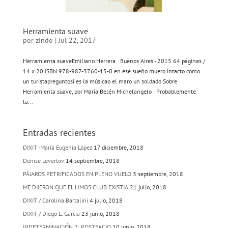
Herramienta suave
por
zindo
|
Jul 22, 2017
Herramienta suaveEmiliano Herrera Buenos Aires - 2015 64 páginas /
14 x 20 ISBN 978-987-3760-15-0 en ese sueño muero intacto como
un turistapreguntosi es la músicao el maro un soldado Sobre
Herramienta suave, por María Belén Michelangelo Probablemente
la...
Entradas recientes
DIXIT -María Eugenia López
17 diciembre, 2018
Denise Levertov
14 septiembre, 2018
PÁJAROS PETRIFICADOS EN PLENO VUELO
3 septiembre, 2018
ME DIJERON QUE EL LIMOS CLUB EXISTIA
21 julio, 2018
DIXIT / Carolina Bartalini
4 julio, 2018
DIXIT / Diego L. Garcia
23 junio, 2018
INDETERMINACIÓN 2: POSTFACIO
10 junio, 2018