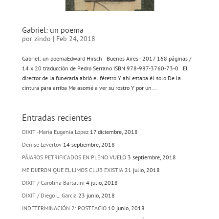
Gabriel: un poema
por
zindo
|
Feb 24, 2018
Gabriel: un poemaEdward Hirsch Buenos Aires - 2017 168 páginas /
14 x 20 traducción de Pedro Serrano ISBN 978-987-3760-73-0 El
director de la funeraria abrió el féretro Y ahí estaba él solo De la
cintura para arriba Me asomé a ver su rostro Y por un...
Entradas recientes
DIXIT -María Eugenia López
17 diciembre, 2018
Denise Levertov
14 septiembre, 2018
PÁJAROS PETRIFICADOS EN PLENO VUELO
3 septiembre, 2018
ME DIJERON QUE EL LIMOS CLUB EXISTIA
21 julio, 2018
DIXIT / Carolina Bartalini
4 julio, 2018
DIXIT / Diego L. Garcia
23 junio, 2018
INDETERMINACIÓN 2: POSTFACIO
10 junio, 2018