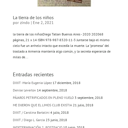
La tierra de los niños
por
zindo
|
Ene 2, 2021
la tierra de los niñosDiego Tatian Buenos Aires - 2020 202068
páginas, 21 x 14 ISBN 978-987-8320-11-3 Juntarse bajo el mismo
cielo fue un anhelo intacto que excedía la muerte. La “promesa” del
traslado a Armenia mantenía algo común, y la secreta esperanza de
miles de...
Entradas recientes
DIXIT -María Eugenia López
17 diciembre, 2018
Denise Levertov
14 septiembre, 2018
PÁJAROS PETRIFICADOS EN PLENO VUELO
3 septiembre, 2018
ME DIJERON QUE EL LIMOS CLUB EXISTIA
21 julio, 2018
DIXIT / Carolina Bartalini
4 julio, 2018
DIXIT / Diego L. Garcia
23 junio, 2018
INDETERMINACIÓN 2: POSTFACIO
10 junio, 2018