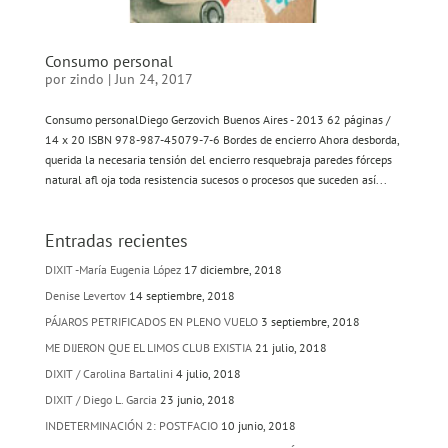
Consumo personal
por
zindo
|
Jun 24, 2017
Consumo personalDiego Gerzovich Buenos Aires - 2013 62 páginas /
14 x 20 ISBN 978-987-45079-7-6 Bordes de encierro Ahora desborda,
querida la necesaria tensión del encierro resquebraja paredes fórceps
natural afl oja toda resistencia sucesos o procesos que suceden así...
Entradas recientes
DIXIT -María Eugenia López
17 diciembre, 2018
Denise Levertov
14 septiembre, 2018
PÁJAROS PETRIFICADOS EN PLENO VUELO
3 septiembre, 2018
ME DIJERON QUE EL LIMOS CLUB EXISTIA
21 julio, 2018
DIXIT / Carolina Bartalini
4 julio, 2018
DIXIT / Diego L. Garcia
23 junio, 2018
INDETERMINACIÓN 2: POSTFACIO
10 junio, 2018