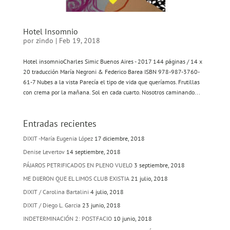
Hotel Insomnio
por
zindo
|
Feb 19, 2018
Hotel insomnioCharles Simic Buenos Aires - 2017 144 páginas / 14 x
20 traducción María Negroni & Federico Barea ISBN 978-987-3760-
61-7 Nubes a la vista Parecía el tipo de vida que queríamos. Frutillas
con crema por la mañana. Sol en cada cuarto. Nosotros caminando...
Entradas recientes
DIXIT -María Eugenia López
17 diciembre, 2018
Denise Levertov
14 septiembre, 2018
PÁJAROS PETRIFICADOS EN PLENO VUELO
3 septiembre, 2018
ME DIJERON QUE EL LIMOS CLUB EXISTIA
21 julio, 2018
DIXIT / Carolina Bartalini
4 julio, 2018
DIXIT / Diego L. Garcia
23 junio, 2018
INDETERMINACIÓN 2: POSTFACIO
10 junio, 2018