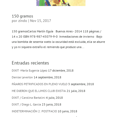
150 gramos
por
zindo
|
Nov 15, 2017
150 gramosCarlos Martín Eguía Buenos Aires - 2014 118 páginas /
14 x 20 ISBN 978-987-45079-9-0 Inmediaciones de invierno Bajo
una bombita de sesenta watts la oscuridad está excluida, ella se aburre
y yo ni siquiera extraño el remiendo que produce una...
Entradas recientes
DIXIT -María Eugenia López
17 diciembre, 2018
Denise Levertov
14 septiembre, 2018
PÁJAROS PETRIFICADOS EN PLENO VUELO
3 septiembre, 2018
ME DIJERON QUE EL LIMOS CLUB EXISTIA
21 julio, 2018
DIXIT / Carolina Bartalini
4 julio, 2018
DIXIT / Diego L. Garcia
23 junio, 2018
INDETERMINACIÓN 2: POSTFACIO
10 junio, 2018