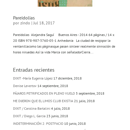
Pareidolias
por
zindo
|
Jul 18, 2017
Pareidolias Alejandra Saguí Buenos Aires - 2014 64 páginas / 14 x
20 ISBN 978-987-3760-05-1 Anhedonia La ciudad de reojopor la
ventanillacomo las páginasque pasan sinleer realmente sinnoción de
horas niruedas Así la vida Marca con señaladorCierra...
Entradas recientes
DIXIT -María Eugenia López
17 diciembre, 2018
Denise Levertov
14 septiembre, 2018
PÁJAROS PETRIFICADOS EN PLENO VUELO
3 septiembre, 2018
ME DIJERON QUE EL LIMOS CLUB EXISTIA
21 julio, 2018
DIXIT / Carolina Bartalini
4 julio, 2018
DIXIT / Diego L. Garcia
23 junio, 2018
INDETERMINACIÓN 2: POSTFACIO
10 junio, 2018