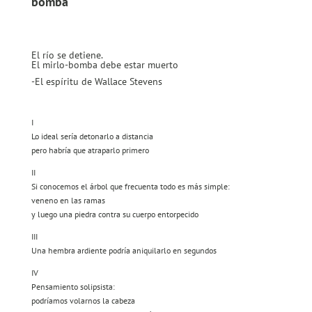
bomba
El río se detiene.
El mirlo-bomba debe estar muerto
-El espíritu de Wallace Stevens
I
Lo ideal sería detonarlo a distancia
pero habría que atraparlo primero
II
Si conocemos el árbol que frecuenta todo es más simple:
veneno en las ramas
y luego una piedra contra su cuerpo entorpecido
III
Una hembra ardiente podría aniquilarlo en segundos
IV
Pensamiento solipsista:
podríamos volarnos la cabeza