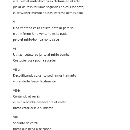
y tal vez el mirlo-bomba explotaría en el acto
(dejar de respirar unos segundos no es suficiente;
el desvanecimiento no nos interesa demasiado)
V
Una ventana es lo equivalente al paraíso
o al infierno. Una ventana es la nada
pero el mirlo-bomba no lo sabe
VI
Utilizar celulares junto al mirlo bomba.
Cualquier cosa podría suceder
VII-a
Decodificando su canto podríamos llamarlo
y prenderle fuego fácilmente
VII-b
Cantando al revés
el mirlo-bomba desencanta el canto
hasta estallarse a sí mismo
VIII
Seguirlo de cerca
hasta que beba o se canse