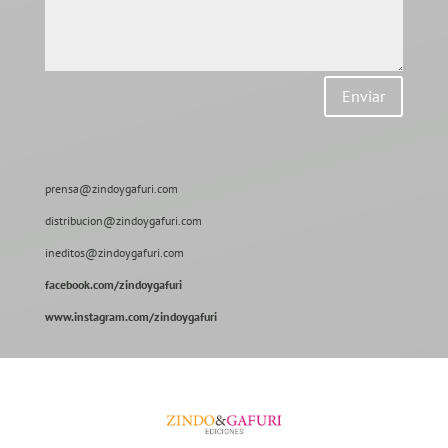
Enviar
prensa@zindoygafuri.com
distribucion@zindoygafuri.com
ineditos@zindoygafuri.com
facebook.com/zindoygafuri
www.instagram.com/zindoygafuri