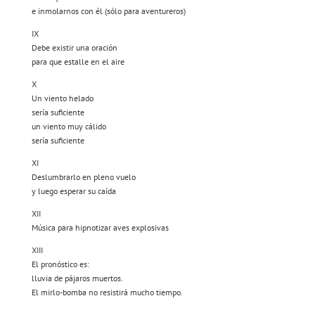
e inmolarnos con él (sólo para aventureros)
IX
Debe existir una oración
para que estalle en el aire
X
Un viento helado
sería suficiente
un viento muy cálido
sería suficiente
XI
Deslumbrarlo en pleno vuelo
y luego esperar su caída
XII
Música para hipnotizar aves explosivas
XIII
El pronóstico es:
lluvia de pájaros muertos.
El mirlo-bomba no resistirá mucho tiempo.