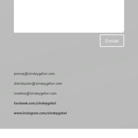
Enviar
prensa@zindoygafuri.com
distribucion@zindoygafuri.com
ineditos@zindoygafuri.com
facebook.com/zindoygafuri
www.instagram.com/zindoygafuri