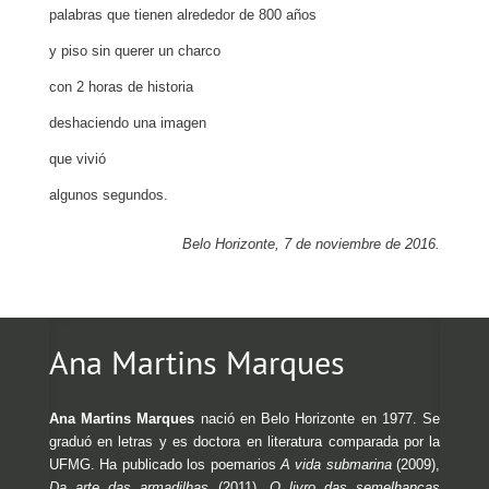
palabras que tienen alrededor de 800 años
y piso sin querer un charco
con 2 horas de historia
deshaciendo una imagen
que vivió
algunos segundos.
Belo Horizonte, 7 de noviembre de 2016.
Ana Martins Marques
Ana Martins Marques
nació en Belo Horizonte en 1977. Se
graduó en letras y es doctora en literatura comparada por la
UFMG.
Ha publicado los poemarios
A vida submarina
(2009),
Da arte das armadilhas
(2011),
O livro das semelhanças