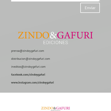
Enviar
prensa@zindoygafuri.com
distribucion@zindoygafuri.com
ineditos@zindoygafuri.com
facebook.com/zindoygafuri
www.instagram.com/zindoygafuri