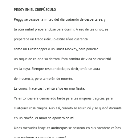
PEGGY EN EL CREPÚSCULO
Peggy se pasaba la mitad del día tratando de despertarse, y
la otra mitad preparándose para dormir. A eso de las cinco, se
preparaba un trago ridículo estilo años cuarenta
como un Grasshopper o un Brass Monkey, para ponerle
un toque de color a su derrota. Esta sombra de vida se convirtió
en la suya. Siempre resplandecía; es decir, tenía un aura
de inocencia, pero también de muerte.
La conocí hace casi treinta años en una fiesta.
Ya entonces era demasiado tarde para las mujeres trágicas, para
cualquier cosa trágica. Aún así, cuando se acurrucó y se quedó dormida
en un rincón, el amor se apoderó de mí.
Unos menudos ángeles aurinegros se posaron en sus hombros caídos
y se pusieron a cantarle el arrorró.