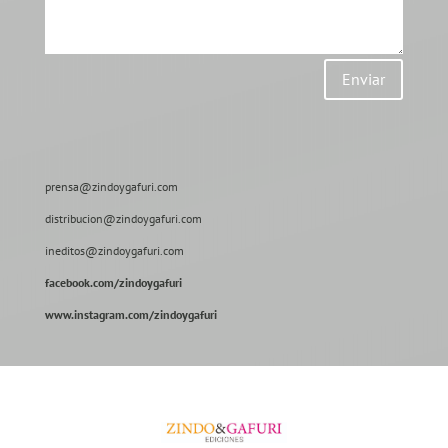
Enviar
prensa@zindoygafuri.com
distribucion@zindoygafuri.com
ineditos@zindoygafuri.com
facebook.com/zindoygafuri
www.instagram.com/zindoygafuri