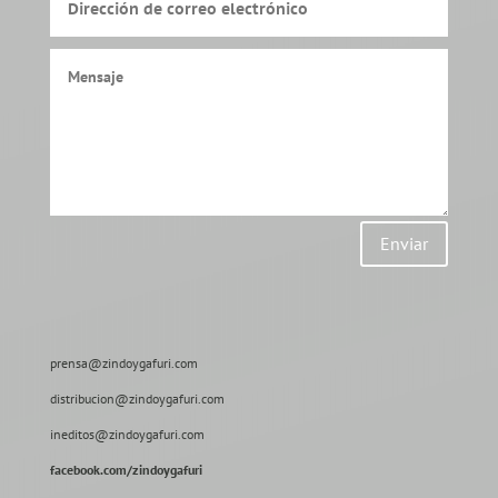
Enviar
prensa@zindoygafuri.com
distribucion@zindoygafuri.com
ineditos@zindoygafuri.com
facebook.com/zindoygafuri