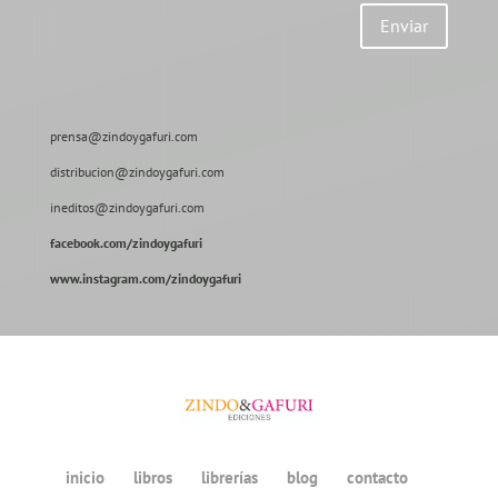
Enviar
prensa@zindoygafuri.com
distribucion@zindoygafuri.com
ineditos@zindoygafuri.com
facebook.com/zindoygafuri
www.instagram.com/zindoygafuri
inicio
libros
librerías
blog
contacto