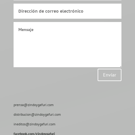
Enviar
prensa@zindoygafuri.com
distribucion@zindoygafuri.com
ineditos@zindoygafuri.com
facebook.com/zindoygafuri