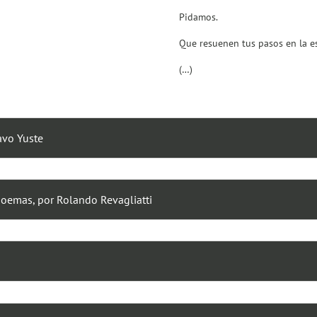
Pidamos.
Que resuenen tus pasos en la esc
(…)
avo Yuste
poemas, por Rolando Revagliatti