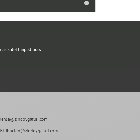
 Libros del Empedrado.
rensa@zindoygafuri.com
istribucion@zindoygafuri.com