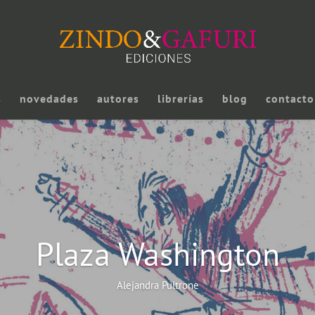
s
novedades
autores
librerías
blog
contacto
Plaza Washington
Alejandra Pultrone