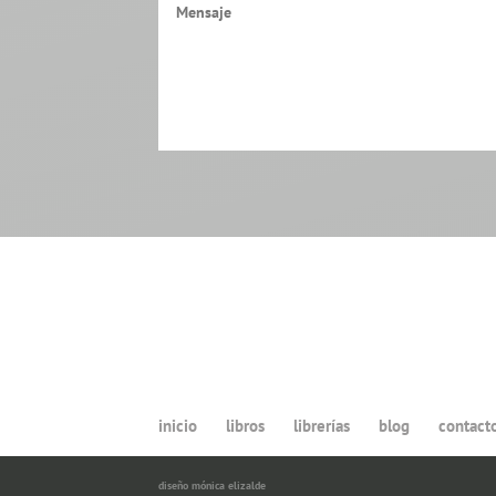
inicio
libros
librerías
blog
contact
diseño
mónica elizalde