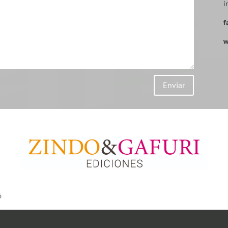
i
f
w
Enviar
o