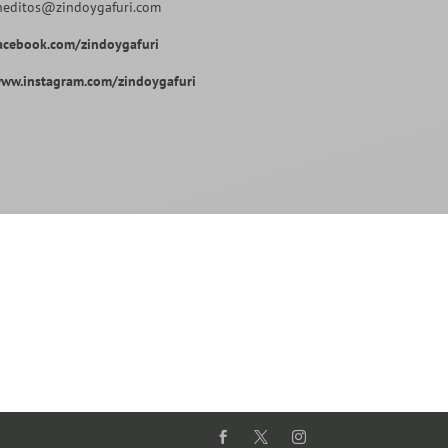
neditos@zindoygafuri.com
acebook.com/zindoygafuri
ww.instagram.com/zindoygafuri