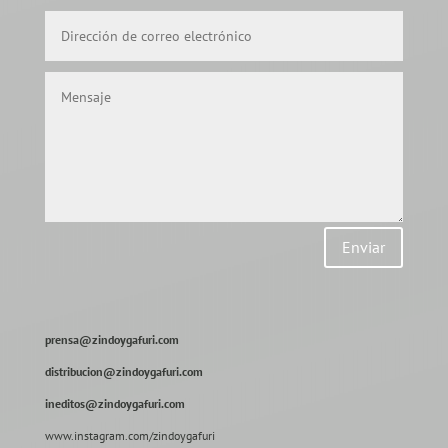
Enviar
prensa@zindoygafuri.com
distribucion@zindoygafuri.com
ineditos@zindoygafuri.com
www.instagram.com/zindoygafuri