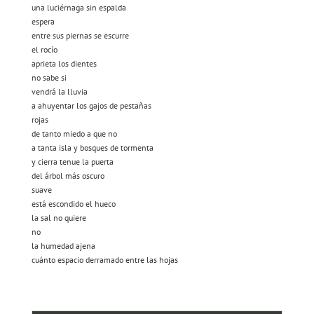
una luciérnaga sin espalda
espera
entre sus piernas se escurre
el rocío
aprieta los dientes
no sabe si
vendrá la lluvia
a ahuyentar los gajos de pestañas
rojas
de tanto miedo a que no
a tanta isla y bosques de tormenta
y cierra tenue la puerta
del árbol más oscuro
suave
está escondido el hueco
la sal no quiere
no
la humedad ajena
cuánto espacio derramado entre las hojas