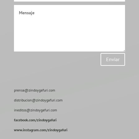
Enviar
prensa@zindoygafuri.com
distribucion@zindoygafuri.com
ineditos@zindoygafuri.com
facebook.com/zindoygafuri
www.instagram.com/zindoygafuri