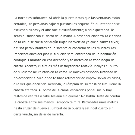
La noche es sofocante. Al abrir la puerta notas que las ventanas están
cerradas, las persianas bajas y puestos los seguros. En el interior no se
escuchan ruidos y el aire huele extrañamente; a pelo quemado. Te
secas el sudor con el dorso de la mano. A pesar del encierro, la claridad
de la calle se cuela por algún lugar inadvertido ya que alcanzas a ver,
difusos pero vibrantes en la sombra el contorno de los muebles, las
imperfecciones del piso y la puerta semi entornada de la habitación
contigua. Caminas en esa dirección y te metes en la zona negra del
cuarto. Adentro, el aire es más desagradable todavía. Intuyes el bulto
de su cuerpo acurrucado en la cama. Te mueves despacio, tratando de
no despertarla. Su alarido te hace retroceder de improviso varios pasos,
a la vez que enciende, nerviosa, la lámpara de su mesa de luz. Tiene la
cabeza afeitada. Al borde de la cama, esparcidos por el suelo, hay
restos de cenizas y cabellos aún sin quemar. No habla. Trata de ocultar
la cabeza entre sus manos. Tampoco te mira. Retrocedes unos metros
hasta cruzar de nuevo el umbral de la puerta y salir del cuarto, sin
darte vuelta, sin dejar de mirarla.