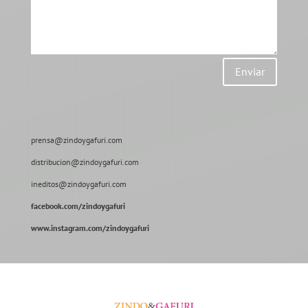
Enviar
prensa@zindoygafuri.com
distribucion@zindoygafuri.com
ineditos@zindoygafuri.com
facebook.com/zindoygafuri
www.instagram.com/zindoygafuri