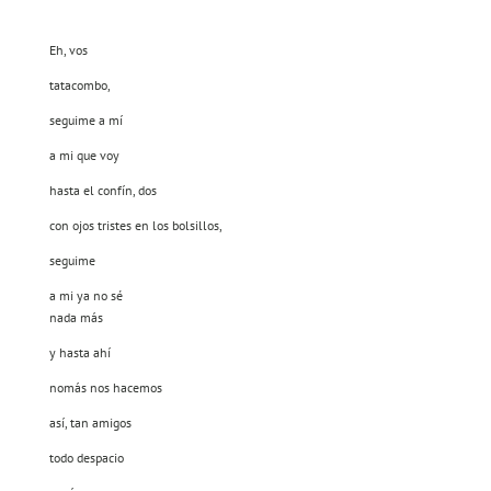
Eh, vos
tatacombo,
seguime a mí
a mi que voy
hasta el confín, dos
con ojos tristes en los bolsillos,
seguime
a mi ya no sé
nada más
y hasta ahí
nomás nos hacemos
así, tan amigos
todo despacio