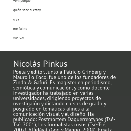
vení porque
quién sabe si estoy
o ya
me fui no
vuelvo!
Nicolás Pinkus
Poeta y editor. Junto a Patricio Grinberg y
Mauro Lo Coco, fue uno de los fundadores de
Zindo & Gafuri. Es magister en periodismo,
semiótica y comunicación, y como docente
investigador ha trabajado en varias
universidades, dirigiendo proyectos de
nvestigaión y dictando cursos de grado y
posgrado en temáticas afines a la
comunicación visual y el diseño. Ha
publicado: Postmortem Daguerreotypes (Tsé-
Tsé, 2001), Los formalistas rusos (Tsé-Tsé,
2002), Affidávit (Gog y Magog, 2004), Ersatz