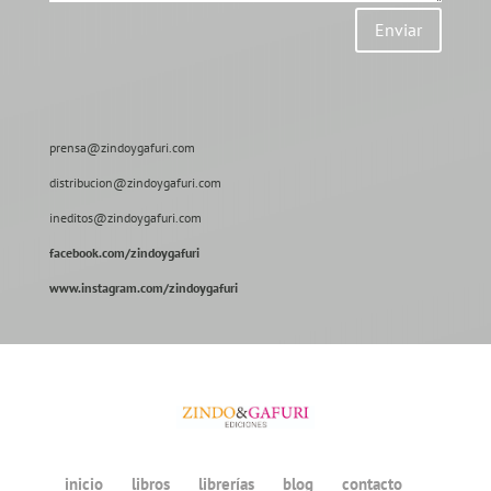
Enviar
prensa@zindoygafuri.com
distribucion@zindoygafuri.com
ineditos@zindoygafuri.com
facebook.com/zindoygafuri
www.instagram.com/zindoygafuri
inicio
libros
librerías
blog
contacto