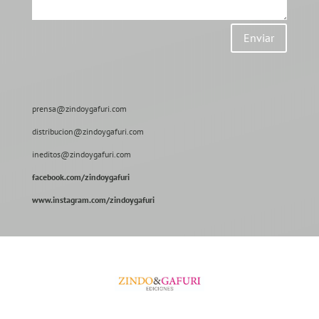
Enviar
prensa@zindoygafuri.com
distribucion@zindoygafuri.com
ineditos@zindoygafuri.com
facebook.com/zindoygafuri
www.instagram.com/zindoygafuri