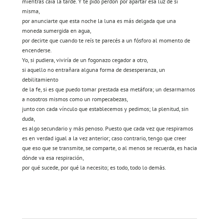
mientras caía la tarde. Y te pido perdón por apartar esa luz de sí
misma,
por anunciarte que esta noche la luna es más delgada que una
moneda sumergida en agua,
por decirte que cuando te reís te parecés a un fósforo al momento de
encenderse.
Yo, si pudiera, viviría de un fogonazo cegador a otro,
si aquello no entrañara alguna forma de desesperanza, un
debilitamiento
de la fe, si es que puedo tomar prestada esa metáfora; un desarmarnos
a nosotros mismos como un rompecabezas,
junto con cada vínculo que establecemos y pedimos; la plenitud, sin
duda,
es algo secundario y más penoso. Puesto que cada vez que respiramos
es en verdad igual a la vez anterior; caso contrario, tengo que creer
que eso que se transmite, se comparte, o al menos se recuerda, es hacia
dónde va esa respiración,
por qué sucede, por qué la necesito; es todo, todo lo demás.