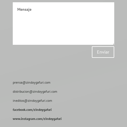
Enviar
prensa@zindoygafuri.com
distribucion@zindoygafuri.com
ineditos@zindoygafuri.com
facebook.com/zindoygafuri
www.instagram.com/zindoygafuri