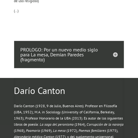
de uso religioso)
(…)
PROLOGO: Por un nuevo medio siglo
para La mesa, Demian Paredes
(fragmento)
Darío Canton
Darío Canton (1928, 9 de Julio, Buenos Aires). Profesor en Filosofía
(UBA, 1952); M.A. in Sociology (University of California, Berkeley,
1963); Profesor Honorario de la UBA (2013). Es autor de los siguientes
libros de poesía:
La saga del peronismo
(1964),
Corrupción de la naranja
(1968),
Poamorio
(1969),
La mesa
(1972),
Poemas familiares
(1975),
Abecedario médico Canton
(1977), y del suplemento unipersonal