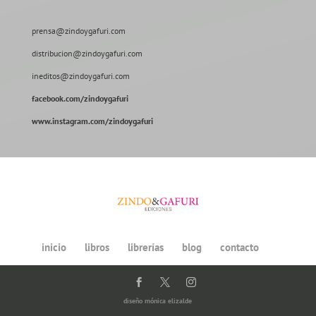
prensa@zindoygafuri.com
distribucion@zindoygafuri.com
ineditos@zindoygafuri.com
facebook.com/zindoygafuri
www.instagram.com/zindoygafuri
inicio
libros
librerías
blog
contacto
diseño
mónica elizalde