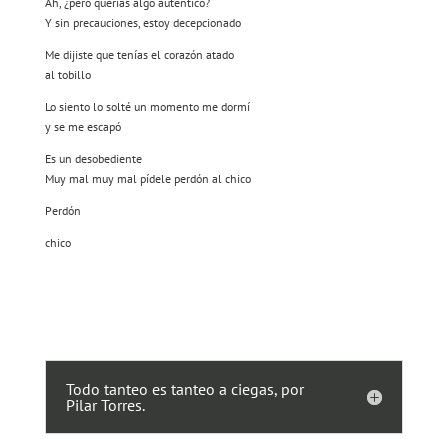
Ah, ¿pero querías algo auténtico?
Y sin precauciones, estoy decepcionado
Me dijiste que tenías el corazón atado
al tobillo
Lo siento lo solté un momento me dormí
y se me escapó
Es un desobediente
Muy mal muy mal pídele perdón al chico
Perdón
chico
Todo tanteo es tanteo a ciegas, por
Pilar Torres.