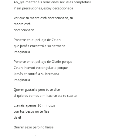
Ah, ¿ya mantenéis relaciones sexuales completas?
Y sin precauciones, estoy decepcionada
Ver que tu madre está decepcionada, tu
madre está
decepcionada
Ponerte en el pellejo de Celan
que jamás encontró a su hermana
imaginaria
Ponerte en el pellejo de Gisèle porque
Celan intentó estrangularla porque
jamás encontró a su hermana
imaginaria
Querer gustarle pero él te dice
si quieres vamos a mi cuarto o a tu cuarto
Lleváis apenas 10 minutos
con los besos no te fías
de él
Querer sexo pero no fiarse