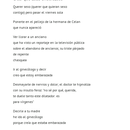
Querer sexo (querer que quieran sexo
contigo) pero pasar el viernes sola
Ponerte en el pellejo de la hermana de Celan
que nunca apareció
Ver llorar a un anciano
que ha visto un reportaje en la televisión pública
sobre el abandono de ancianos; su triste párpado
de repente
chasquea
Ir al ginecólogo y decir
creo que estoy embarazada
Desmayarte de nervios y dolor; el doctor te hipnotiza
con su insulto feroz: “no sé por qué, querida,
te duele tanto este dilatador: es
para vírgenes”
Decirle a tu madre
he ido al ginecólogo
porque creía que estaba embarazada