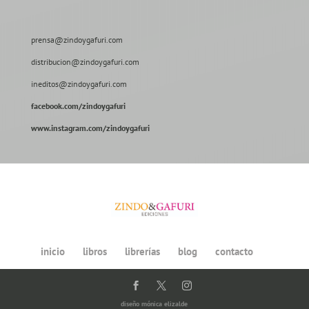
prensa@zindoygafuri.com
distribucion@zindoygafuri.com
ineditos@zindoygafuri.com
facebook.com/zindoygafuri
www.instagram.com/zindoygafuri
inicio
libros
librerías
blog
contacto
diseño
mónica elizalde