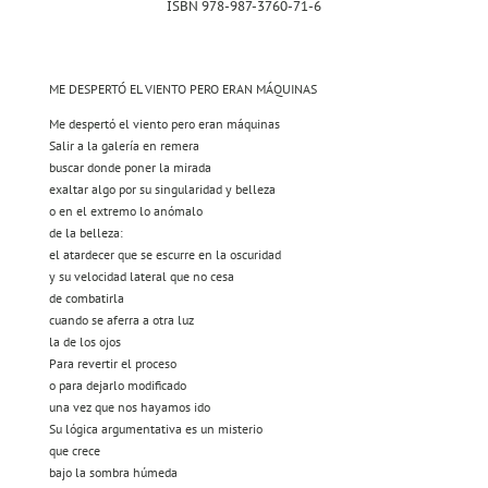
ISBN 978-987-3760-71-6
ME DESPERTÓ EL VIENTO PERO ERAN MÁQUINAS
Me despertó el viento pero eran máquinas
Salir a la galería en remera
buscar donde poner la mirada
exaltar algo por su singularidad y belleza
o en el extremo lo anómalo
de la belleza:
el atardecer que se escurre en la oscuridad
y su velocidad lateral que no cesa
de combatirla
cuando se aferra a otra luz
la de los ojos
Para revertir el proceso
o para dejarlo modificado
una vez que nos hayamos ido
Su lógica argumentativa es un misterio
que crece
bajo la sombra húmeda