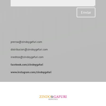
Enviar
prensa@zindoygafuri.com
distribucion@zindoygafuri.com
ineditos@zindoygafuri.com
facebook.com/zindoygafuri
www.instagram.com/zindoygafuri