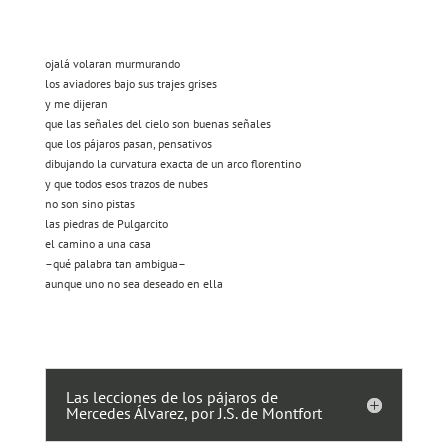
ojalá volaran murmurando
los aviadores bajo sus trajes grises
y me dijeran
que las señales del cielo son buenas señales
que los pájaros pasan, pensativos
dibujando la curvatura exacta de un arco florentino
y que todos esos trazos de nubes
no son sino pistas
las piedras de Pulgarcito
el camino a una casa
–qué palabra tan ambigua–
aunque uno no sea deseado en ella
Las lecciones de los pájaros de
Mercedes Álvarez, por J.S. de Montfort