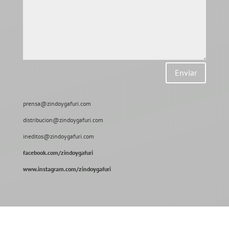
Enviar
prensa@zindoygafuri.com
distribucion@zindoygafuri.com
ineditos@zindoygafuri.com
facebook.com/zindoygafuri
www.instagram.com/zindoygafuri