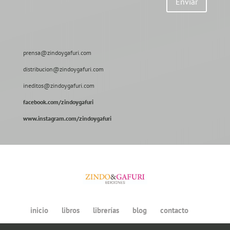
Enviar
prensa@zindoygafuri.com
distribucion@zindoygafuri.com
ineditos@zindoygafuri.com
facebook.com/zindoygafuri
www.instagram.com/zindoygafuri
inicio
libros
librerías
blog
contacto